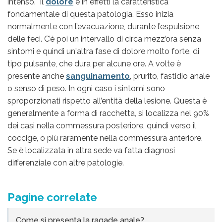
intenso. Il
dolore
è in effetti la caratteristica
fondamentale di questa patologia. Esso inizia
normalmente con l’evacuazione, durante l’espulsione
delle feci. C’è poi un intervallo di circa mezz’ora senza
sintomi e quindi un'altra fase di dolore molto forte, di
tipo pulsante, che dura per alcune ore. A volte è
presente anche
sanguinamento
, prurito, fastidio anale
o senso di peso. In ogni caso i sintomi sono
sproporzionati rispetto all’entità della lesione. Questa è
generalmente a forma di racchetta, si localizza nel 90%
dei casi nella commessura posteriore, quindi verso il
coccige, o più raramente nella commessura anteriore.
Se è localizzata in altra sede va fatta diagnosi
differenziale con altre patologie.
Pagine correlate
Come si presenta la ragade anale?