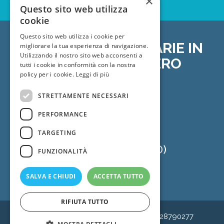
×
Questo sito web utilizza
cookie
Questo sito web utilizza i cookie per
STRUTTURE SANITARIE IN
migliorare la tua esperienza di navigazione.
Utilizzando il nostro sito web acconsenti a
CUI VISITO E OPERO
tutti i cookie in conformità con la nostra
policy per i cookie.
Leggi di più
Mira (VE)
STRETTAMENTE NECESSARI
Diagnostica Riviera srl
PERFORMANCE
Tel.
+39 041.424700
TARGETING
Ponte di Brenta (PD)
FUNZIONALITÀ
Diagnostica Riviera srl
SALVA E CHIUDI
ACCETTA TUTTO
Tel.
+39 049.6225200
RIFIUTA TUTTO
© 2026 Dr. Luca Passarella
P.IVA 02628790277